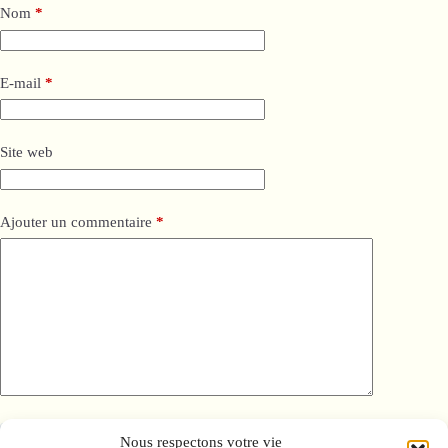
Nom
*
E-mail
*
Site web
Ajouter un commentaire
*
Enregistrer mon nom, mon e-mail et mon site dans ce navigateur
Nous respectons votre vie